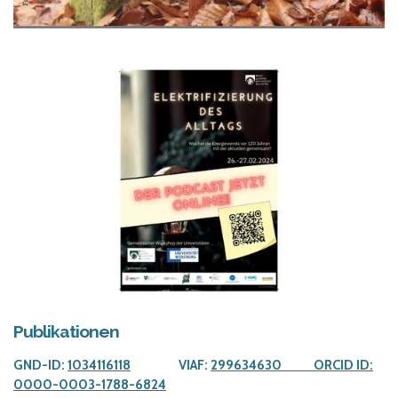
Publikationen
GND-ID:
1034116118
VIAF:
299634630
ORCID ID:
0000-0003-1788-6824